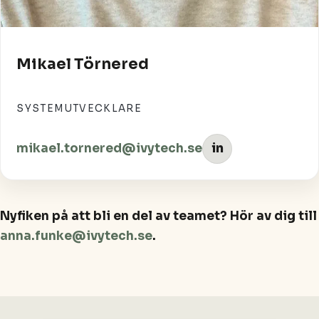
Mikael Törnered
SYSTEMUTVECKLARE
mikael.tornered@ivytech.se
in
Nyfiken på att bli en del av teamet? Hör av dig till
anna.funke@ivytech.se
.