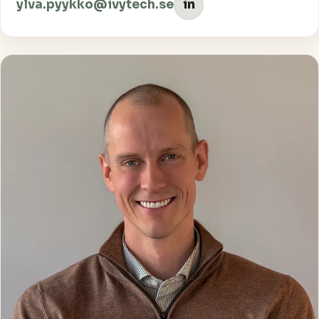
ylva.pyykko@ivytech.se
in